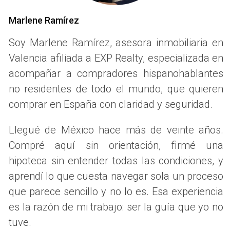
En general, la ley española establece que, tras el divorcio,
Marlene Ramírez
cada cónyuge tiene derecho a adjudicarse su parte
proporcional de los bienes gananciales, siempre y cuando
Soy Marlene Ramírez, asesora inmobiliaria en
no haya un pacto diferente en el régimen de separación de
Valencia afiliada a EXP Realty, especializada en
bienes. Por lo tanto, si decides vender tu parte, deberás
acompañar a compradores hispanohablantes
notificar a tu ex cónyuge y, en caso de que no se llegue a
no residentes de todo el mundo, que quieren
un acuerdo, podrías solicitar la venta judicial de la
comprar en España con claridad y seguridad.
propiedad. Este procedimiento puede resultar largo y
complejo, así que siempre es recomendable contar con
Llegué de México hace más de veinte años.
asesoría legal.
Compré aquí sin orientación, firmé una
hipoteca sin entender todas las condiciones, y
OPCIONES DE VENTA DE LA
aprendí lo que cuesta navegar sola un proceso
PROPIEDAD
que parece sencillo y no lo es. Esa experiencia
es la razón de mi trabajo: ser la guía que yo no
Una vez que comprendas los aspectos legales, es crucial
tuve.
conocer las opciones disponibles para realizar la venta.