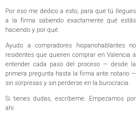
Las más comunes incluyen:
Por eso me dedico a esto, para que tú llegues
a la firma sabiendo exactamente qué estás
Venta directamente a tu ex cónyuge:
Si ambos
haciendo y por qué.
logran llegar a un acuerdo sobre el precio y las
condiciones, esta puede ser una opción rápida y sin
interferencias externas.
Ayudo a compradores hispanohablantes no
Venta a un tercero:
Si la relación es tensa o no se
residentes que quieren comprar en Valencia a
llega a un acuerdo, puedes optar por vender tu parte
entender cada paso del proceso — desde la
a un comprador externo. Sin embargo, deberás
notificar a tu ex sobre la intención de vender para que
primera pregunta hasta la firma ante notario —
tenga la oportunidad de adquirir la propiedad si así lo
sin sorpresas y sin perderse en la burocracia.
desea.
Subasta pública:
En caso de que no haya acuerdo, la
Si tienes dudas, escríbeme. Empezamos por
venta judicial o subasta puede ser la única opción.
Este proceso se lleva a cabo a través del sistema
ahí.
judicial y puede ser un camino más prolongado.
PROCESOS Y
CONSIDERACIONES PRÁCTICAS