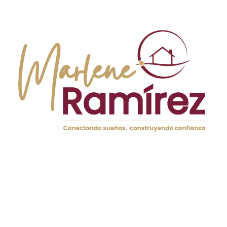
El proceso de venta de tu parte de la propiedad implica
varios pasos. En primer lugar, es importante realizar una
valoración adecuada del inmueble. Valorar correctamente
la propiedad te permitirá tener un punto de partida sólido
para las negociaciones, ya sea con tu ex cónyuge o con un
posible comprador. Además, se recomienda obtener un
informe de un tasador profesional para documentar el
valor del bien.
Una vez que tengas la valoración, el siguiente paso es la
negociación. Si decides venderle a tu ex, es crucial
mantener la comunicación abierta y honesta. Si por otro
lado optas por buscar un comprador externo, considera la
posibilidad de contratar a un agente inmobiliario que facilite
la venta y gestione los aspectos legales y administrativos.