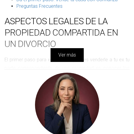
Preguntas Frecuentes
ASPECTOS LEGALES DE LA
PROPIEDAD COMPARTIDA EN
UN DIVORCIO
Ver más
El primer paso para entender si puedes venderle a tu ex tu
parte correspondiente de una propiedad es conocer los
aspectos legales que rodean la propiedad compartida tras
un divorcio en España. La comunidad de bienes es la forma
más común de propiedad compartida. En este caso,
ambos ex cónyuges tienen derechos sobre la propiedad y,
por lo tanto, sus decisiones deben ser consensuadas. Sin
embargo, si uno de los cónyuges desea vender su parte,
existen protocolos a seguir.