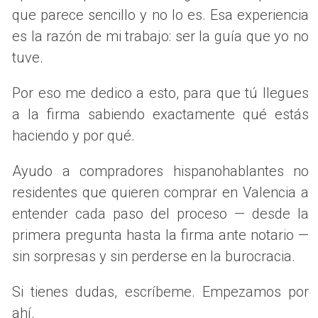
que parece sencillo y no lo es. Esa experiencia
CÓMO PUEDO AYUDARTE EN
es la razón de mi trabajo: ser la guía que yo no
TODO EL PROCESO
tuve.
Mi acompañamiento es más que un servicio: es una
Por eso me dedico a esto, para que tú llegues
conexión real basada en la empatía, la experiencia y la
a la firma sabiendo exactamente qué estás
confianza.
haciendo y por qué.
Como
mexicana que también hizo este cambio de vida
y
experta local en Valencia
, sé exactamente qué necesitas
Ayudo a compradores hispanohablantes no
y cómo ayudarte.
residentes que quieren comprar en Valencia a
entender cada paso del proceso — desde la
Te asesoro desde la búsqueda hasta la firma.
primera pregunta hasta la firma ante notario —
Te conecto con bancos, abogados, asesores
migratorios y notarías.
sin sorpresas y sin perderse en la burocracia.
Hablo tu idioma, entiendo tus miedos y estoy contigo
en cada paso.
Si tienes dudas, escríbeme. Empezamos por
Te ayudo a evitar errores y a comprar bien, sin prisas
ahí.
ni presiones.