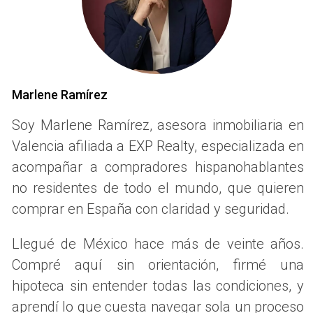
ERRORES COMUNES QUE
DEBES EVITAR
Muchos mexicanos interesados en comprar en Valencia se
lanzan sin el acompañamiento adecuado y esto puede salir
Marlene Ramírez
muy caro:
Soy Marlene Ramírez, asesora inmobiliaria en
Valencia afiliada a EXP Realty, especializada en
Falta de conocimiento del mercado y zonas.
acompañar a compradores hispanohablantes
Desconocimiento de trámites legales y
no residentes de todo el mundo, que quieren
documentación.
comprar en España con claridad y seguridad.
Problemas con pagos, hipotecas o impuestos.
Llegué de México hace más de veinte años.
Compré aquí sin orientación, firmé una
Riesgo de estafas por intermediarios poco fiables.
hipoteca sin entender todas las condiciones, y
Comprar por emoción y no por estrategia.
aprendí lo que cuesta navegar sola un proceso