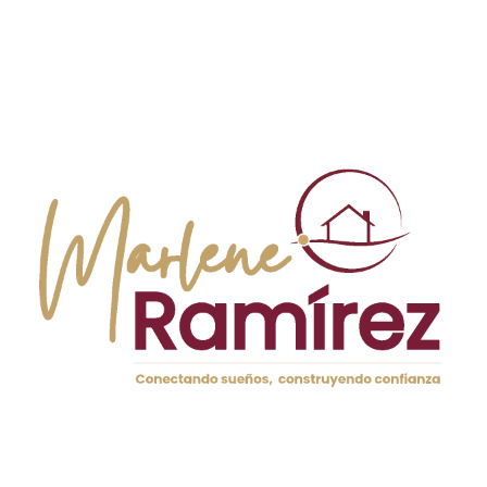
AGENDA UNA CONSULTA
PERSONALIZADA Y DA EL
PRIMER PASO
¿Estás listo para dejar de solo soñar y
empezar a planear tu nueva vida en Valencia?
Te invito a agendar una consulta gratuita conmigo a través
de
Whatsapp
. Juntos veremos qué necesitas, cómo
puedes empezar y qué tipo de propiedad encaja con tu
sueño.
Soy Marlene Ramírez, tu asesora inmobiliaria de
confianza en Valencia. Mexicana como tú, y lista para
acompañarte en esta nueva etapa, conoce mi ecard.