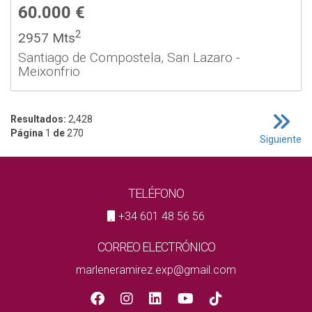
60.000 €
2
2957 Mts
Santiago de Compostela, San Lazaro -
Meixonfrio
Resultados:
2,428
Página
1
de
270
Siguiente
TELÉFONO
+34 601 48 56 56
CORREO ELECTRÓNICO
marleneramirez.exp@gmail.com