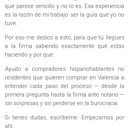
que parece sencillo y no lo es. Esa experiencia
sensación de comunidad real dentro de una urbanización
es la razón de mi trabajo: ser la guía que yo no
privada. Sus calles amplias, sus zonas comunes cuidadas y
su ritmo de vida pausado crean un entorno donde los
tuve.
vecinos se conocen y la seguridad no es solo una
Por eso me dedico a esto, para que tú llegues
promesa — es una realidad cotidiana.
a la firma sabiendo exactamente qué estás
Las residencias combinan estilos modernos y
haciendo y por qué.
mediterráneos, con jardines generosos y zonas comunes
que incluyen pistas deportivas, parques y áreas de recreo.
Ayudo a compradores hispanohablantes no
Es una zona muy demandada por familias que llevan en
residentes que quieren comprar en Valencia a
Valencia varios años y dan el paso a una vivienda de
entender cada paso del proceso — desde la
mayor nivel, así como por expatriados que buscan un
primera pregunta hasta la firma ante notario —
entorno ordenado y seguro desde el primer día.
sin sorpresas y sin perderse en la burocracia.
Campolivar en cifras — 2026
Si tienes dudas, escríbeme. Empezamos por
Precio por m²:
entre 3.000 y 5.000 €
ahí.