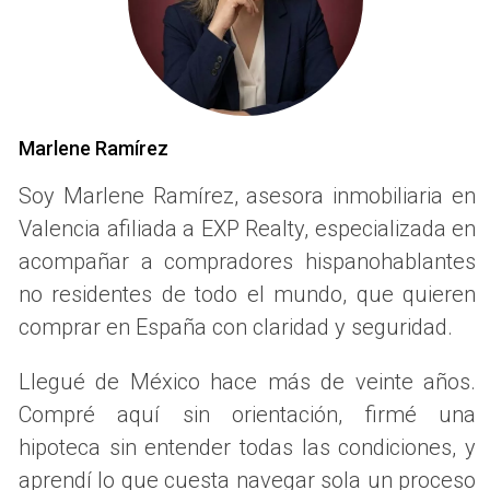
escolar, dado su acceso a colegios internacionales de
referencia en las cercanías.
Santa Bárbara en cifras — 2026
Precio por m²:
entre 3.500 y 6.000 €
Marlene Ramírez
Precio medio de vivienda:
entre 800.000 € y varios
millones
Soy Marlene Ramírez, asesora inmobiliaria en
Tipología más habitual:
chalet unifamiliar, villa
Valencia afiliada a EXP Realty, especializada en
Perfil del comprador:
familias internacionales,
ejecutivos, compradores procedentes de Madrid o
acompañar a compradores hispanohablantes
Barcelona
no residentes de todo el mundo, que quieren
Punto fuerte:
vistas, privacidad, entorno natural,
comprar en España con claridad y seguridad.
colegios internacionales próximos
CAMPOLIVAR: COMUNIDAD
Llegué de México hace más de veinte años.
Compré aquí sin orientación, firmé una
CERRADA CON TODO INCLUIDO
hipoteca sin entender todas las condiciones, y
aprendí lo que cuesta navegar sola un proceso
Campolivar tiene algo que pocos barrios pueden ofrecer: la