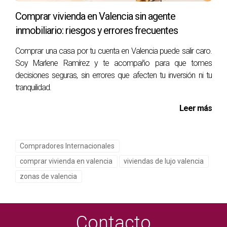
exclusividad, en Valencia también hay zonas premium
Comprar vivienda en Valencia sin agente
dentro de la ciudad con un perfil muy diferente. Puedes leer
inmobiliario: riesgos y errores frecuentes
más aquí:
Zonas exclusivas de Valencia 2026: barrios,
precios y dónde compran los internacionales
Comprar una casa por tu cuenta en Valencia puede salir caro.
Soy Marlene Ramírez y te acompaño para que tomes
Y si necesitas financiación siendo no residente:
Cómo
decisiones seguras, sin errores que afecten tu inversión ni tu
conseguir una hipoteca en Valencia siendo extranjero —
tranquilidad.
Guía 2026
Leer más
PREGUNTAS FRECUENTES
Compradores Internacionales
¿Cuánto cuesta una vivienda de lujo en
comprar vivienda en valencia
viviendas de lujo valencia
Valencia en 2026?
zonas de valencia
Depende de la zona. En Campolivar los precios parten de
los 600.000 €. En Santa Bárbara el rango habitual es de
800.000 € a varios millones. En Los Monasterios las
Contacto
propiedades suelen superar el millón de euros, siendo la