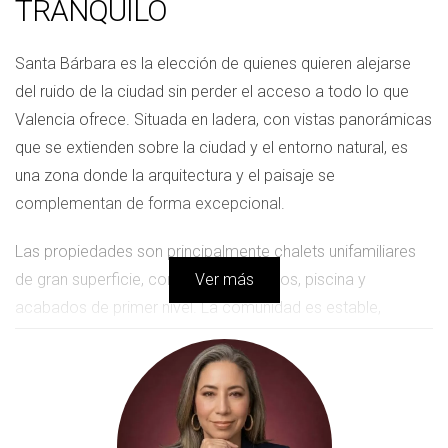
TRANQUILO
Santa Bárbara es la elección de quienes quieren alejarse
del ruido de la ciudad sin perder el acceso a todo lo que
Valencia ofrece. Situada en ladera, con vistas panorámicas
que se extienden sobre la ciudad y el entorno natural, es
una zona donde la arquitectura y el paisaje se
complementan de forma excepcional.
Las propiedades son principalmente chalets unifamiliares
de gran superficie, con jardines privados, piscina y
Ver más
acabados de primer nivel. La comunidad es estable,
tranquila y muy orientada a la vida familiar. Aquí no hay
bullicio — y eso es exactamente lo que buscan sus
residentes.
Es especialmente popular entre familias con hijos en edad