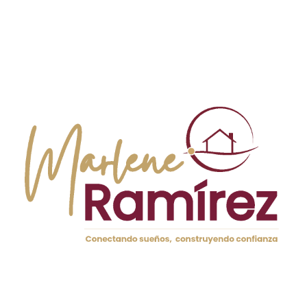
Precio medio de vivienda:
entre 600.000 € y
1.500.000 €
Tipología más habitual:
chalet adosado y unifamiliar
en urbanización cerrada
Perfil del comprador:
familias con niños,
profesionales de alto nivel, expatriados europeos
Punto fuerte:
seguridad 24h, comunidad activa,
zonas deportivas, relación calidad-precio respecto a
otras zonas de lujo
Hablemos — cuéntame tu presupuesto y qué
buscas 💬
LOS MONASTERIOS: EL MÁXIMO
NIVEL RESIDENCIAL DE
VALENCIA