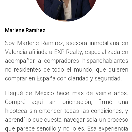
Además, el Cabanyal ofrece una variedad de escuelas,
parques y centros deportivos que fomentan un estilo de
vida activo y saludable. La comunidad es acogedora, lo
Marlene Ramírez
que facilita la creación de lazos entre vecinos, un aspecto
fundamental para las familias que buscan integrarse.
Soy Marlene Ramírez, asesora inmobiliaria en
Valencia afiliada a EXP Realty, especializada en
Ventajas de vivir en El Cabanyal
acompañar a compradores hispanohablantes
Acceso directo a la playa.
no residentes de todo el mundo, que quieren
Amplias opciones educativas cercanas.
Actividades culturales y recreativas durante todo el
comprar en España con claridad y seguridad.
año.
Ambiente familiar y comunitario.
Llegué de México hace más de veinte años.
RUZAFA: EL CORAZÓN
Compré aquí sin orientación, firmé una
hipoteca sin entender todas las condiciones, y
CULTURAL DE VALENCIA
aprendí lo que cuesta navegar sola un proceso
que parece sencillo y no lo es. Esa experiencia
Ruzafa se ha convertido en uno de los barrios más de