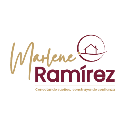
edades.
Buena conexión de transporte público.
Vitalidad en actividades y eventos familiares.
BENIMACLET: TRANQUILIDAD Y
CONEXIÓN URBANA
Benimaclet es otro barrio ideal para vivir con niños,
caracterizado por su tranquilidad y su ambiente residencial.
Este barrio combina un ambiente relajado con un acceso
fácil al centro de la ciudad, lo que es perfecto para familias
que desean disfrutar de una vida tranquila sin alejarse
demasiado de las comodidades urbanas. La oferta
educativa es amplia, con varias escuelas de calidad y
espacios al aire libre, incluyendo parques y áreas de
juegos. La comunidad, en su mayoría compuesta por
familias, fomenta un ambiente de cercanía y colaboración,