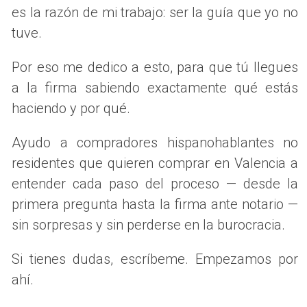
es la razón de mi trabajo: ser la guía que yo no
moda en Valencia, atrayendo tanto a jóvenes
tuve.
profesionales como a familias. Este barrio, conocido por
su ambiente alternativo y su oferta gastronómica diversa,
Por eso me dedico a esto, para que tú llegues
proporciona un escenario vibrante y dinámico. Las familias
a la firma sabiendo exactamente qué estás
que eligen Ruzafa disfrutan de un acceso maravilloso a
haciendo y por qué.
parques, mercados locales y actividades culturales que se
celebran durante todo el año. Además, la cercanía al
Ayudo a compradores hispanohablantes no
centro de la ciudad facilita el desplazamiento a diversas
residentes que quieren comprar en Valencia a
zonas comerciales y educativas, haciendo de este barrio
entender cada paso del proceso — desde la
una opción ventajosa para aquellos que buscan un
primera pregunta hasta la firma ante notario —
equilibrio entre la vida urbana y las comodidades
sin sorpresas y sin perderse en la burocracia.
necesarias para criar niños.
Por qué elegir Ruzafa
Si tienes dudas, escríbeme. Empezamos por
ahí.
Ambiente multicultural y diverso.
Opciones de ocio y entretenimiento para todas las