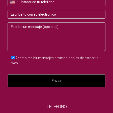
¿Qué servicios educativos hay en estos
barrios?
Cada uno de estos barrios ofrece una variedad de
opciones educativas, desde colegios públicos hasta
privados, asegurando que las familias encuentren la mejor
opción para sus hijos.
¿Es seguro vivir en estos barrios?
Acepto recibir mensajes promocionales de este sitio
En general, estos barrios son considerados seguros para
web
vivir. Sin embargo, es recomendable investigar y visitar
cada área para conocer mejor la comunidad y la seguridad
Enviar
local.
¿Qué tipo de actividades recreativas están
disponibles?
TELÉFONO
La mayoría de estos barrios cuentan con parques, áreas