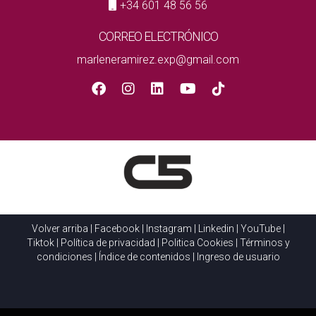
de juegos y actividades culturales que promueven el ocio y
+34 601 48 56 56
el entretenimiento para niños y adultos.
CORREO ELECTRÓNICO
¿Cuáles son las opciones de transporte público
marleneramirez.exp@gmail.com
en Valencia?
Valencia dispone de un sistema de transporte público
eficiente, que incluye metro, autobuses y tranvías,
facilitando el desplazamiento en toda la ciudad desde
cualquiera de estos barrios.
Volver arriba
|
Facebook
|
Instagram
|
Linkedin
|
YouTube
|
Tiktok
|
Política de privacidad
|
Politica Cookies
|
Términos y
condiciones
|
Índice de contenidos
|
Ingreso de usuario