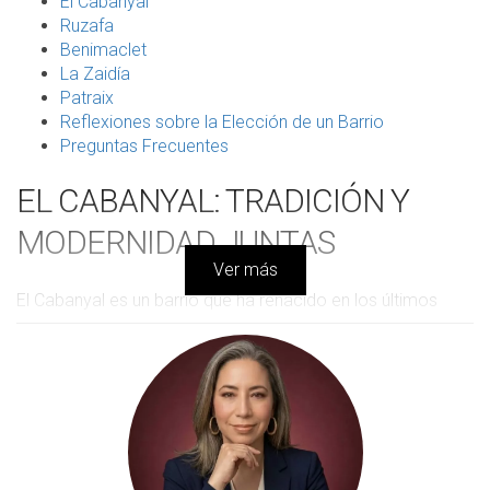
El Cabanyal
Ruzafa
Benimaclet
La Zaidía
Patraix
Reflexiones sobre la Elección de un Barrio
Preguntas Frecuentes
EL CABANYAL: TRADICIÓN Y
MODERNIDAD JUNTAS
Ver más
El Cabanyal es un barrio que ha renacido en los últimos
años, fusionando la tradición pesquera con un ambiente
moderno y cosmopolita. Su proximidad a la playa y su rica
historia lo convierten en un lugar excepcional para familias.
Aquí, los niños pueden disfrutar de un sinfín de actividades
al aire libre, desde jornadas en la playa hasta festivales
culturales que celebran la herencia marina del barrio.