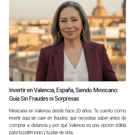
ideal para criar niños. La amplia disponibilidad de campos,
parques y zonas de recreo permite que las familias se
conecten con la naturaleza y disfruten de actividades al
aire libre. Además, Patraix cuenta con excelentes colegios
y una oferta educativa variada, asegurando que los más
jóvenes tengan acceso a una educación de calidad. Aquí,
el sentido de comunidad es fuerte, lo que permite una
integración rápida y armoniosa de los nuevos residentes.
Razones para elegir Patraix
Ambiente seguro y tranquilo.
Invertir en Valencia, España, Siendo Mexicano:
Espacios verdes amplios para disfrutar.
Guía Sin Fraudes ni Sorpresas
Opciones escolares de calidad.
Comunidad cálida y acogedora.
Mexicana en Valencia desde hace 20 años. Te cuento cómo
invertir aquí sin caer en fraudes, qué necesitas saber antes de
REFLEXIONES SOBRE LA
comprar a distancia y por qué Valencia es una opción sólida
ELECCIÓN DE UN BARRIO
para tu patrimonio y tu plan de vida.