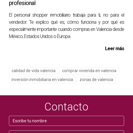
profesional
Si estás pensando en mudarte a Valencia o simplemente
deseas explorar las opciones disponibles, no dudes en
El personal shopper inmobiliario trabaja para ti, no para el
ponerte en contacto. Soy Marlene Ramírez, experta en el
vendedor. Te explico qué es, cómo funciona y por qué es
mercado inmobiliario de Valencia, y ofrezco un
especialmente importante cuando compras en Valencia desde
acompañamiento personalizado para la compra de
México, Estados Unidos o Europa.
inmuebles, tanto para nacionales como para extranjeros.
Leer más
Estoy aquí para ayudarte a encontrar el hogar perfecto
para ti y tu familia.
calidad de vida valencia
comprar vivienda en valencia
PREGUNTAS FRECUENTES
inversión inmobiliaria en valencia
zonas de valencia
¿Cuáles son los mejores barrios de Valencia
para familias?
Contacto
Los barrios más recomendados para familias incluyen El
Cabanyal, Ruzafa, Benimaclet, La Zaidía y Patraix, cada uno
con sus propias características y ventajas.