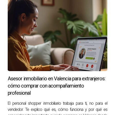
SENDERISMO
El senderismo en la Comunidad Valenciana no solo es
un pasatiempo agradable, sino que también ofrece
múltiples beneficios. Físicamente, mejora la salud
cardiovascular y la resistencia. Emocionalmente,
proporciona una excelente forma de reducir el estrés
y fomentar la salud mental. Además, permite a los
nuevos residentes conectarse con su entorno y la
comunidad local.
Asesor inmobiliario en Valencia para extranjeros:
El senderismo es una poderosa herramienta
cómo comprar con acompañamiento
de bienestar, un camino hacia la salud y la
profesional
felicidad que nos conecta con la belleza de
El personal shopper inmobiliario trabaja para ti, no para el
la naturaleza.
vendedor. Te explico qué es, cómo funciona y por qué es