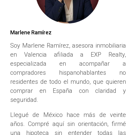
nuevos residentes disfrutar de una calidad de vida
superior. Invertir en la Comunidad Valenciana no solo
significa elegir un hogar en un lugar soleado, sino
también dar paso a aventuras al aire libre que
Marlene Ramírez
enriquecerán la vida diaria. Desde rutas costeras que
Soy Marlene Ramírez, asesora inmobiliaria
ofrecen vistas panorámicas del mar hasta desafiantes
en Valencia afiliada a EXP Realty,
ascensos en la montaña, hay algo para todos.
especializada en acompañar a
LAS MEJORES RUTAS DE
compradores hispanohablantes no
SENDERISMO
residentes de todo el mundo, que quieren
comprar en España con claridad y
En la Comunidad Valenciana, las opciones son
seguridad.
variadas y se adaptan a diferentes niveles de habilidad
Llegué de México hace más de veinte
y preferencias. A continuación, exploraremos algunas
de las rutas más destacadas que no deben perderse:
años. Compré aquí sin orientación, firmé
una hipoteca sin entender todas las