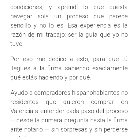
Rutas en la Sierra de Espadan
condiciones, y aprendí lo que cuesta
La Sierra de Espadan es uno de los destinos más
navegar sola un proceso que parece
emblemáticos para el senderismo en la Comunidad
sencillo y no lo es. Esa experiencia es la
Valenciana. Este parque natural se extiende por más
razón de mi trabajo: ser la guía que yo no
de 25,000 hectáreas y ofrece una amplia gama de
tuve.
rutas, desde las más sencillas hasta las más difíciles.
Por eso me dedico a esto, para que tú
Ruta del Barranco de los Cazadores:
Esta es
una ruta fácil que recorre un hermoso paisaje
llegues a la firma sabiendo exactamente
con vistas emocionantes y oportunidades para
qué estás haciendo y por qué.
observar la fauna local.
Sendero de las Caras:
Esta ruta de dificultad
Ayudo a compradores hispanohablantes no
media es conocida por sus esculturas al aire
libre y ofrece una experiencia única visualmente.
residentes que quieren comprar en
Ascenso al Morrón de Espadan:
Un desafío
Valencia a entender cada paso del proceso
para los más aventureros, este sendero exige
— desde la primera pregunta hasta la firma
resistencia, pero las vistas panorámicas desde
la cima son impagables.
ante notario — sin sorpresas y sin perderse