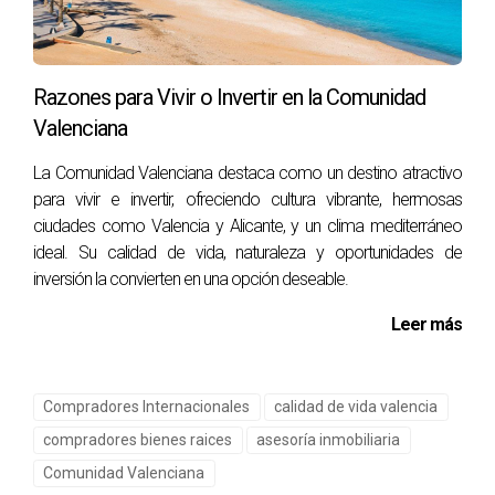
¿Es seguro practicar senderismo en la
Comunidad Valenciana?
Razones para Vivir o Invertir en la Comunidad
En general, el senderismo es seguro, pero siempre es
Valenciana
recomendable informarse sobre las rutas y llevar el
equipo adecuado. También es vital seguir las
La Comunidad Valenciana destaca como un destino atractivo
indicaciones y respetar el entorno natural.
para vivir e invertir, ofreciendo cultura vibrante, hermosas
ciudades como Valencia y Alicante, y un clima mediterráneo
¿Dónde puedo encontrar información sobre
ideal. Su calidad de vida, naturaleza y oportunidades de
las rutas de senderismo?
inversión la convierten en una opción deseable.
Se puede encontrar información útil en el sitio web de
Leer más
la Generalitat Valenciana, así como en plataformas de
senderismo donde los usuarios comparten sus
experiencias y consejos.
Compradores Internacionales
calidad de vida valencia
¿Qué equipo debo llevar al hacer
compradores bienes raices
asesoría inmobiliaria
senderismo?
Comunidad Valenciana