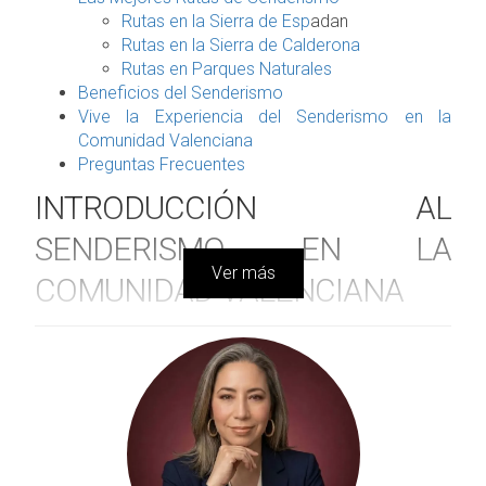
Rutas en la Sierra de Esp
adan
Rutas en la Sierra de Calderona
Rutas en Parques Naturales
Beneficios del Senderismo
Vive la Experiencia del Senderismo en la
Comunidad Valenciana
Preguntas Frecuentes
INTRODUCCIÓN AL
SENDERISMO EN LA
Ver más
COMUNIDAD VALENCIANA
El senderismo en la Comunidad Valenciana es más
que una simple actividad física; es una oportunidad
para conectar con la naturaleza y descubrir paisajes
impresionantes. Esta región, conocida por sus
impresionantes costas y montañas, permite a los