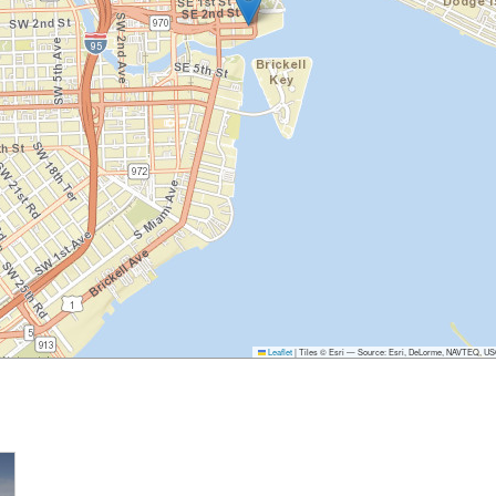
Leaflet
|
Tiles © Esri — Source: Esri, DeLorme, NAVTEQ, USGS