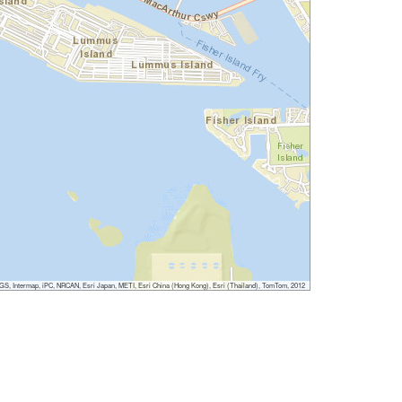
, Intermap, iPC, NRCAN, Esri Japan, METI, Esri China (Hong Kong), Esri (Thailand), TomTom, 2012