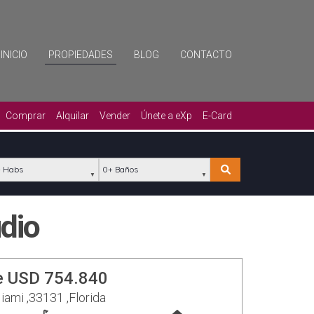
INICIO
PROPIEDADES
BLOG
CONTACTO
Comprar
Alquilar
Vender
Únete a eXp
E-Card
bs
Baños
Buscar
dio
e USD 754.840
iami ,33131 ,Florida