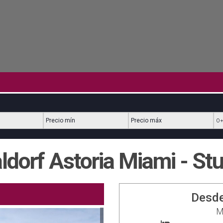
Precio mínimo
Precio máximo
Ha
ldorf Astoria Miami - Stu
Desd
M