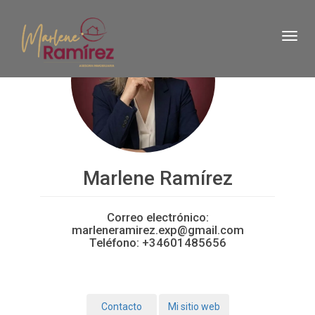
Toggl
Marlene Ramírez
Correo electrónico:
marleneramirez.exp@gmail.com
Teléfono:
+34601485656
Contacto
Mi sitio web