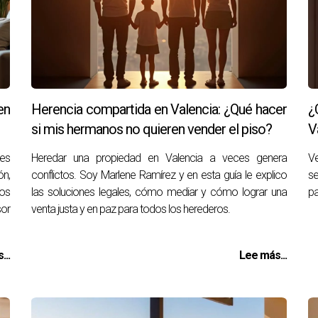
en
Herencia compartida en Valencia: ¿Qué hacer
¿
si mis hermanos no quieren vender el piso?
V
res
Heredar una propiedad en Valencia a veces genera
Ve
ón,
conflictos. Soy Marlene Ramírez y en esta guía le explico
se
jos
las soluciones legales, cómo mediar y cómo lograr una
pa
or
venta justa y en paz para todos los herederos.
...
Lee más...