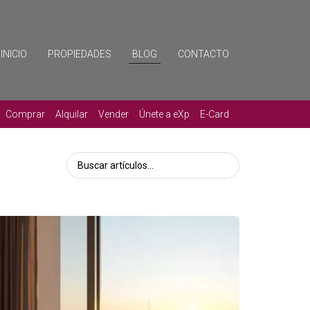
INICIO
PROPIEDADES
BLOG
CONTACTO
Comprar
Alquilar
Vender
Únete a eXp
E-Card