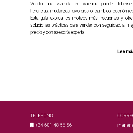
Vender una vivienda en Valencia puede deberse
herencias, mudanzas, divorcios o cambios económic
Esta guía explica los motivos más frecuentes y ofr
soluciones prácticas para vender con seguridad, al me
precio y con asesoría experta
Lee más
TELÉFONO
CORRE
+34 601 48 56 56
marlen