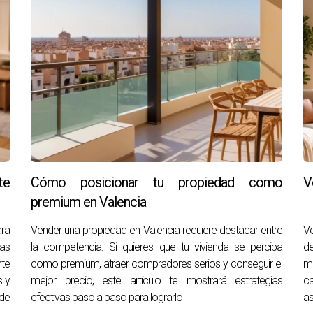
te
Cómo posicionar tu propiedad como
V
premium en Valencia
ara
Vender una propiedad en Valencia requiere destacar entre
V
tas
la competencia. Si quieres que tu vivienda se perciba
de
nte
como premium, atraer compradores serios y conseguir el
me
s y
mejor precio, este artículo te mostrará estrategias
c
 de
efectivas paso a paso para lograrlo
as