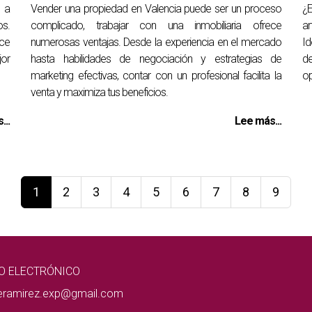
 a
Vender una propiedad en Valencia puede ser un proceso
¿
os.
complicado, trabajar con una inmobiliaria ofrece
ar
ece
numerosas ventajas. Desde la experiencia en el mercado
Id
jor
hasta habilidades de negociación y estrategias de
d
marketing efectivas, contar con un profesional facilita la
op
venta y maximiza tus beneficios.
...
Lee más...
1
2
3
4
5
6
7
8
9
O ELECTRÓNICO
eramirez.exp@gmail.com