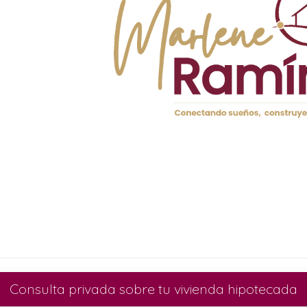
UIERE VENDER?
parte bloquea la venta, existen mecanismos legales para resolve
 expareja no quiere vender la vivienda: soluciones reales en Vale
Ver todas las opciones para mi caso →
E PAGAR AL VENDER UNA VIVIEND
es fiscales principales que debes tener en cuenta:
Consulta privada sobre tu vivienda hipotecada
s por más de lo que pagasteis, la diferencia tributa en el IRPF. Si