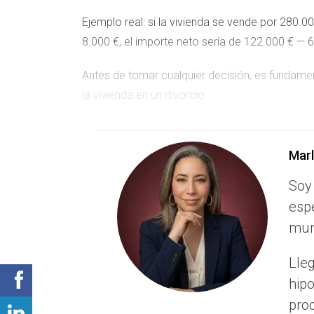
Ejemplo real: si la vivienda se vende por 280.00
8.000 €, el importe neto sería de 122.000 € — 6
Antes de tomar cualquier decisión, es fundamen
la vivienda en un divorcio
Mar
Soy
¿Y SI LA VENTA NO CUBR
esp
mun
Es una situación que ocurre cuando el valor d
contrató con poco capital inicial y queda much
Lle
En ese caso, ambas partes seguirían siendo res
hip
proc
Negociar con el banco una quita o reestr