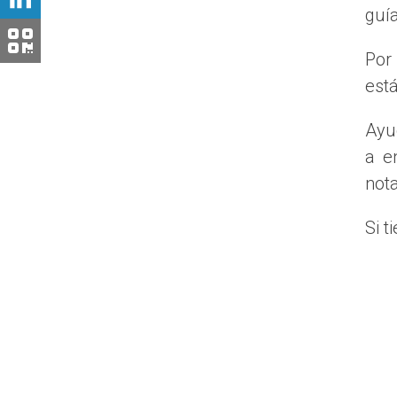
guía
Asumir la diferencia entre ambas partes 
Dación en pago en casos extremos — aun
Por
Es una situación que requiere asesoramiento le
est
los primeros pasos.
Ayu
¿PUEDE UNO DE LOS DOS
a e
nota
Sí, pero hay que cumplir un requisito clave: el
puede asumir solo los pagos mensuales de la 
Si 
El banco analizará:
Ingresos mensuales y estabilidad laboral
Historial de crédito
Ratio de endeudamiento — la hipoteca no
Si el banco aprueba la subrogación, se formaliza
salida viable.