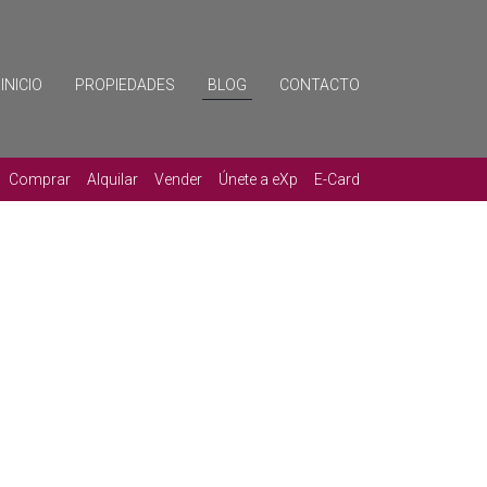
INICIO
PROPIEDADES
BLOG
CONTACTO
Comprar
Alquilar
Vender
Únete a eXp
E-Card