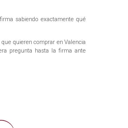
 firma sabiendo exactamente qué
 este escenario, escríbeme y te oriento sobre
 que quieren comprar en Valencia
IPOTECA?
ra pregunta hasta la firma ante
.
en se queda con la vivienda debe demostrar que
prueba, la venta a un tercero suele ser la única