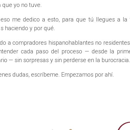
 que yo no tuve.
según un acuerdo privado
que esta opción depende de la voluntad del banco
 eso me dedico a esto, para que tú llegues a la
gal y financiero específico además del inmobiliario. Si estás en
ás haciendo y por qué.
do a compradores hispanohablantes no residentes
 QUEDARSE CON LA CASA SI HAY H
ntender cada paso del proceso — desde la prime
rio — sin sorpresas y sin perderse en la burocracia
 banco tiene que aprobar la subrogación. Esto significa que qui
hipoteca.
tienes dudas, escríbeme. Empezamos por ahí.
 debería superar el 35-40% de los ingresos netos
 ante notario y se libera al otro cónyuge de la deuda. Si no la a