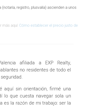
(notaría, registro, plusvalía) ascienden a unos
er más aquí:
Cómo establecer el precio justo de
alencia afiliada a EXP Realty,
blantes no residentes de todo el
 seguridad.
se firmó la hipoteca, o cuando la hipoteca se
aquí sin orientación, firmé una
onarlo:
ndí lo que cuesta navegar sola un
a es la razón de mi trabajo: ser la