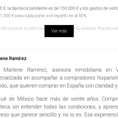
0 €, la hipoteca pendiente es de 150.000 € y los gastos de venta 
1.000 € para cada parte si el reparto es al 50%.
tal conocer el valor real de mercado de tu vivienda. Puedes le
Ver más
Cuéntame tu situación y calculamos juntas 💬
lene Ramírez
 Marlene Ramírez, asesora inmobiliaria en V
E LA HIPOTECA?
ecializada en acompañar a compradores hispanoha
do, que quieren comprar en España con claridad y
e mercado de la vivienda ha bajado respecto al momento en que 
o por amortizar.
gué de México hace más de veinte años. Compré 
ponsables del saldo deudor restante. Hay varias vías para gesti
oteca sin entender todas las condiciones, y apre
eso que parece sencillo y no lo es. Esa experienci
ucturación de la deuda