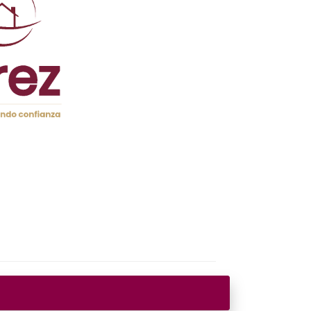
rlo — desde la mediación hasta la venta
ncia
A HIPOTECADA EN UN
 la vivienda era vuestra residencia habitual y