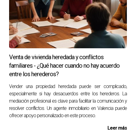
Las estrategias de venta son cruciales para maximizar el
valor de la propiedad heredada y para garantizar un
proceso fluido. Invertir tiempo en la preparación de la
propiedad, comprender el mercado y optar por un enfoque
colaborativo puede marcar la diferencia. En primer lugar, es
Venta de vivienda heredada y conflictos
aconsejable realizar una evaluación profesional de la
familiares - ¿Qué hacer cuando no hay acuerdo
propiedad para determinar su valor real en el mercado.
entre los herederos?
Esto brindará a los herederos una base sólida para tomar
decisiones informadas sobre el precio de venta.
Vender una propiedad heredada puede ser complicado,
especialmente si hay desacuerdos entre los herederos. La
Preparación de la Propiedad
mediación profesional es clave para facilitar la comunicación y
La preparación de la propiedad para la venta es un paso
resolver conflictos. Un agente inmobiliario en Valencia puede
ofrecer apoyo personalizado en este proceso.
esencial que puede contribuir significativamente a su
atractivo. Considerar lo siguiente:
Leer más