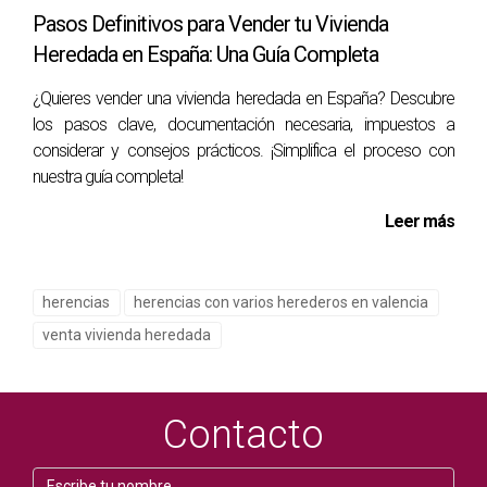
posible convertir un proceso potencialmente estresante en
Pasos Definitivos para Vender tu Vivienda
una experiencia positiva.
Heredada en España: Una Guía Completa
HERENCIA Y FAMILIA:
¿Quieres vender una vivienda heredada en España? Descubre
los pasos clave, documentación necesaria, impuestos a
TRANSFORMANDO LA VENTA
considerar y consejos prácticos. ¡Simplifica el proceso con
nuestra guía completa!
EN UNA EXPERIENCIA POSITIVA
Leer más
La venta de una propiedad con múltiples
herederos no tiene que ser un proceso
herencias
herencias con varios herederos en valencia
traumático. Con la estrategia adecuada y un
venta vivienda heredada
enfoque en la comunicación, las familias pueden
navegar este desafío y salir más fuertes.
Contacto
La clave para gestionar eficazmente la venta de una
propiedad heredada radica en comprender sus aspectos