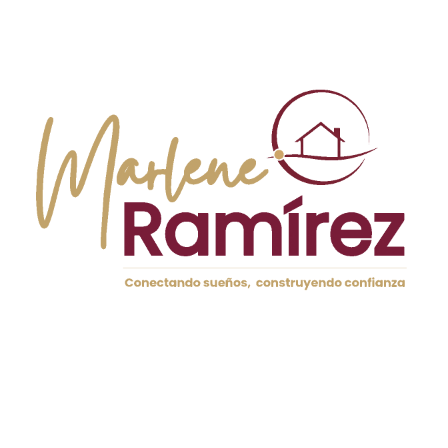
ocasiones, puede ser necesario realizar un proceso de
partición si los herederos no logran llegar a un acuerdo
sobre la distribución de la propiedad.
COMUNICACIÓN ENTRE
HEREDEROS
La comunicación abierta y efectiva entre los herederos es
clave para manejar los conflictos que puedan surgir
durante la venta de una propiedad. Es fundamental que
todos los involucrados se sientan escuchados y
comprendidos. Por ello, la organización de reuniones
familiares para discutir el proceso de venta puede ser muy
útil. Estas conversaciones deben llevarse a cabo con un
enfoque en la colaboración y el respeto mutuo, donde
cada heredero pueda expresar sus pensamientos y