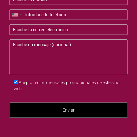
legales, fomentar la comunicación abierta entre los
herederos y aplicar estrategias adecuadas de venta. Cada
situación es única, pero abordar estos elementos le
permitirá garantizar un proceso fluido y exitoso. Recuerde
que contar con asesoramiento profesional puede ser
invaluable para ayudar a todos los herederos a sentirse
cómodos y seguros en cada etapa del proceso.
Permítame acompañarle en este viaje con mi
asesoramiento personalizado en bienes raíces, ayudándole
a tomar decisiones informadas y a alcanzar el mejor
Acepto recibir mensajes promocionales de este sitio
resultado posible.
web
PREGUNTAS FRECUENTES
Enviar
¿Qué hacer si no hay testamento?
Cuando no hay testamento, se debe seguir el proceso de
sucesión intestada, donde el tribunal determinará cómo se