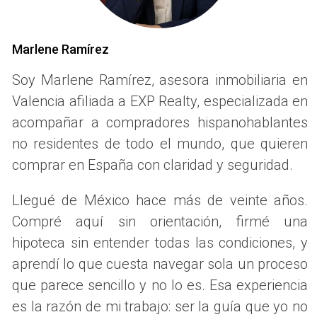
para todos los involucrados. A través de este artículo,
exploraremos las complejidades inherentes a la venta de
Marlene Ramírez
bienes raíces heredados y brindaremos consejos prácticos
Soy Marlene Ramírez, asesora inmobiliaria en
para navegar por este camino a menudo complicado.
Valencia afiliada a EXP Realty, especializada en
ASPECTOS LEGALES DE LA
acompañar a compradores hispanohablantes
HERENCIA
no residentes de todo el mundo, que quieren
comprar en España con claridad y seguridad.
Entender los aspectos legales de la herencia es
Llegué de México hace más de veinte años.
fundamental para gestionar la venta de una propiedad.
Compré aquí sin orientación, firmé una
Cada país y región tiene sus propias leyes que rigen la
sucesión y la propiedad heredada. Por lo general, los
hipoteca sin entender todas las condiciones, y
herederos deben estar identificados y, en muchos casos,
aprendí lo que cuesta navegar sola un proceso
se requiere un testamento claro que especifique la
que parece sencillo y no lo es. Esa experiencia
distribución de los activos. En situaciones donde no hay un
es la razón de mi trabajo: ser la guía que yo no