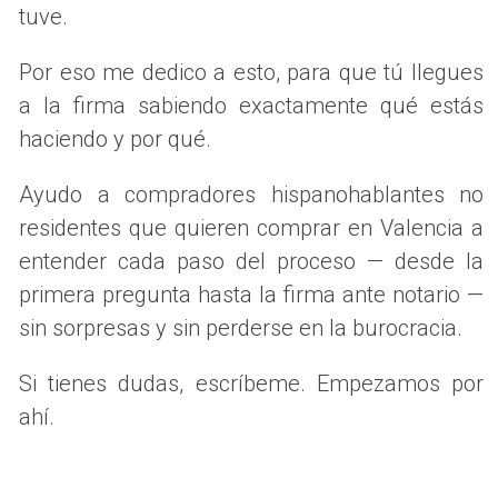
testamento, las leyes de sucesión intestada determinarán
tuve.
cómo se distribuyen los bienes. Es crucial que todos los
herederos se apropien de esta información para evitar
Por eso me dedico a esto, para que tú llegues
confusiones o conflictos que puedan surgir durante el
a la firma sabiendo exactamente qué estás
proceso de venta.
haciendo y por qué.
Documentación Necesaria
Ayudo a compradores hispanohablantes no
Para proceder con la venta de una propiedad heredada, es
residentes que quieren comprar en Valencia a
esencial contar con la documentación adecuada. Esto
entender cada paso del proceso — desde la
incluye:
primera pregunta hasta la firma ante notario —
sin sorpresas y sin perderse en la burocracia.
Testamento o declaración de herederos.
Certificado de defunción del propietario original.
Documentos de propiedad actualizados.
Si tienes dudas, escríbeme. Empezamos por
Identificaciones legales de todos los herederos.
ahí.
Tener esta documentación a la mano facilitará el proceso
y ayudará a prevenir retrasos innecesarios. Además, en